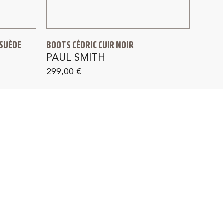
 SUÈDE
BOOTS CÉDRIC CUIR NOIR
PAUL SMITH
299,00
€
4J
SATISFAIT OU REMBOURSÉ
rance