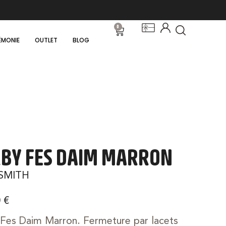
0
ÉMONIE
OUTLET
BLOG
BY FES DAIM MARRON
SMITH
0
€
Fes Daim Marron. Fermeture par lacets