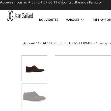
Appelez-nous au + 33 (0)4 67 66 11 65
contact@jeangaillard.com
NOUVEAUTÉS
MARQUES
PRÊT-À-POR
Accueil
/
CHAUSSURES
/
SOULIERS FORMELS
/ Derby F