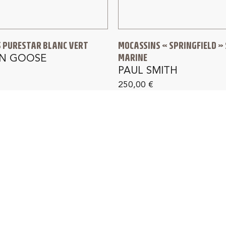
 PURESTAR BLANC VERT
MOCASSINS « SPRINGFIELD »
MARINE
N GOOSE
PAUL SMITH
250,00
€
IVRAISON GRATUITE
RETOUR GRATUIT 1
France métropolitaine
dès 150 € d'achat en F