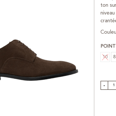
ton su
niveau
cranté
Coule
POINT
10
8
-