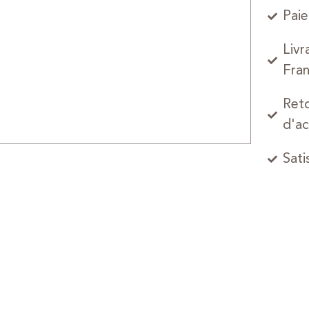
Paie
Livr
Fran
Reto
d'ac
Sati