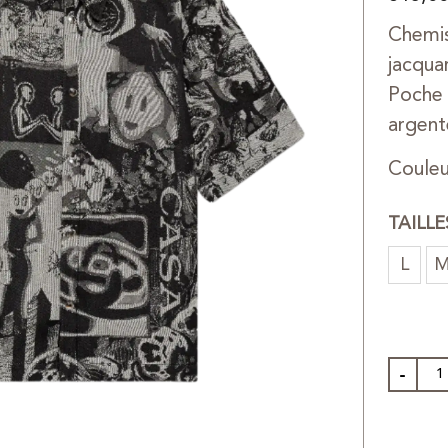
Chemis
jacqua
Poche 
argent
Couleu
TAILL
L
-