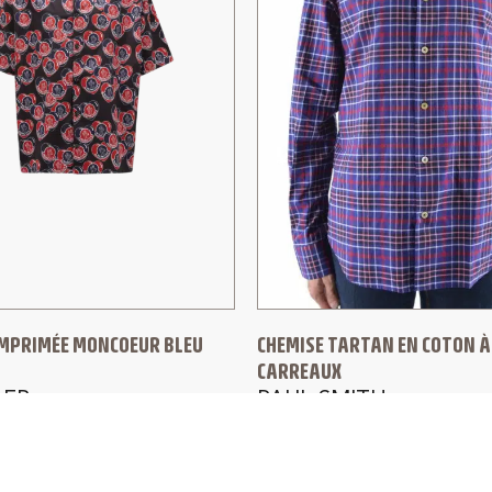
IMPRIMÉE MONCOEUR BLEU
CHEMISE TARTAN EN COTON À
CARREAUX
ER
PAUL SMITH
520,00
€
240,00
€
165,00
€