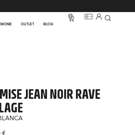
0
ÉMONIE
OUTLET
BLOG
MISE JEAN NOIR RAVE
LAGE
BLANCA
0
€