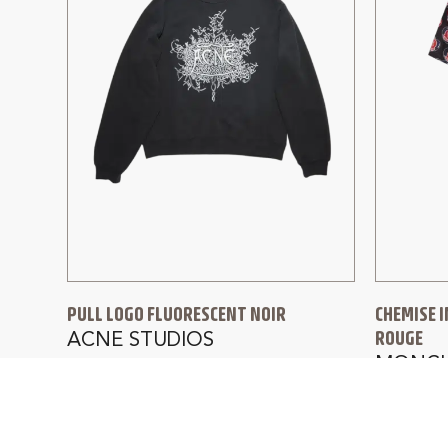
PULL LOGO FLUORESCENT NOIR
CHEMISE 
ROUGE
ACNE STUDIOS
MONCL
380,00
€
266,00
€
650,00
€