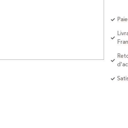
Paie
Livr
Fran
Reto
d'ac
Sati