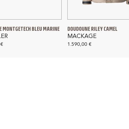
 MONTGETECH BLEU MARINE
DOUDOUNE RILEY CAMEL
ER
MACKAGE
0
€
1.590,00
€
IVRAISON GRATUITE
RETOUR GRATUIT 1
France métropolitaine
dès 150 € d'achat en F
métropolitaine