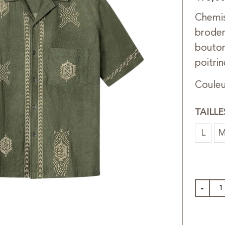
Chemis
broder
bouton
poitrin
Couleu
TAILL
L
-