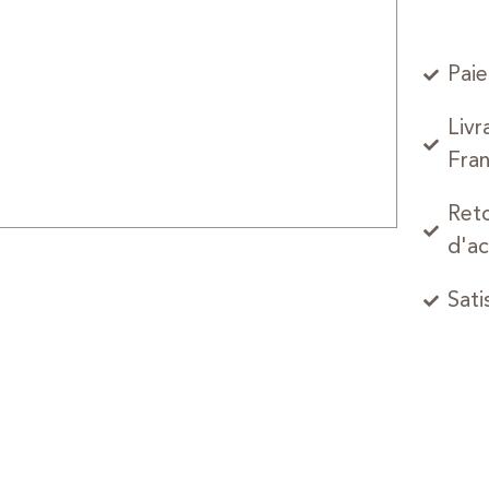
Paie
Livr
Fran
Reto
d'ac
Sati