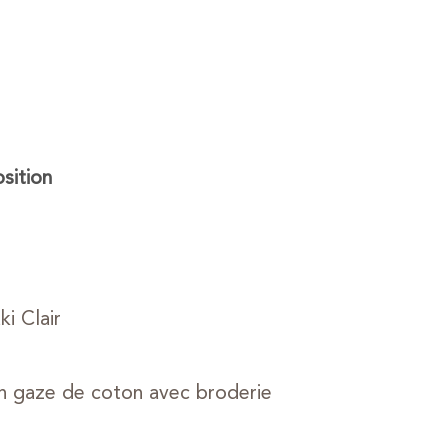
ition
i Clair
n gaze de coton avec broderie