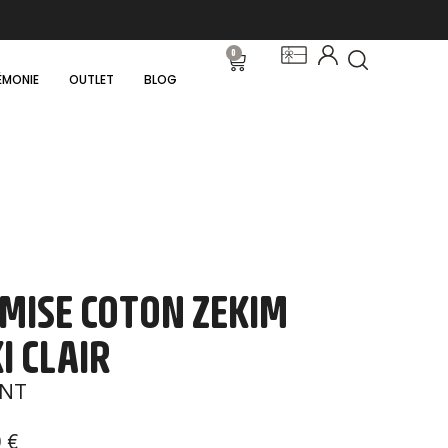
0
ÉMONIE
OUTLET
BLOG
MISE COTON ZEKIM
I CLAIR
NT
0
€