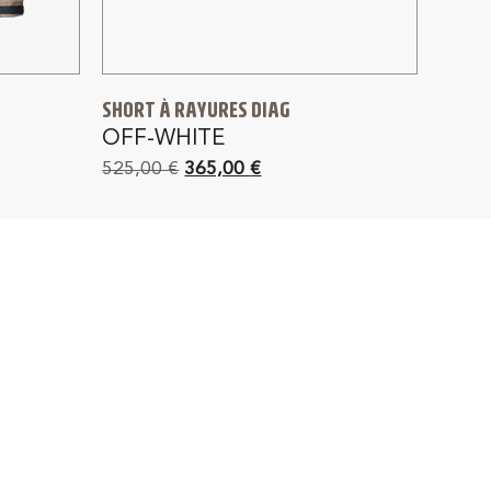
SHORT À RAYURES DIAG
OFF-WHITE
525,00
€
365,00
€
4J
SATISFAIT OU REMBOURSÉ
rance