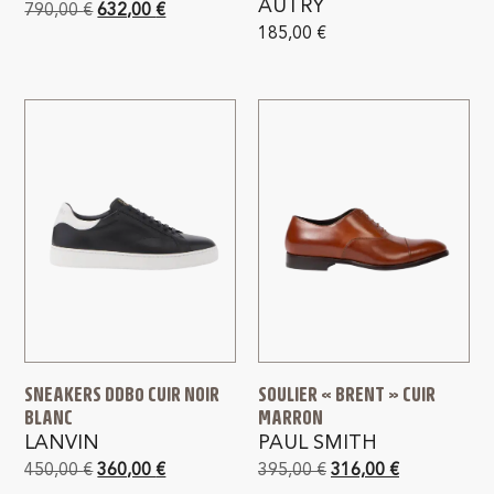
AUTRY
790,00
€
632,00
€
185,00
€
SNEAKERS DDB0 CUIR NOIR
SOULIER « BRENT » CUIR
BLANC
MARRON
LANVIN
PAUL SMITH
450,00
€
360,00
€
395,00
€
316,00
€