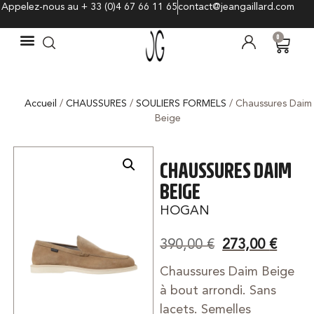
Appelez-nous au + 33 (0)4 67 66 11 65
contact@jeangaillard.com
0
Accueil
/
CHAUSSURES
/
SOULIERS FORMELS
/ Chaussures Daim
Beige
CHAUSSURES DAIM
BEIGE
HOGAN
390,00
€
273,00
€
Chaussures Daim Beige
à bout arrondi. Sans
lacets. Semelles