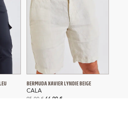
LEU
BERMUDA XAVIER LYNDIE BEIGE
CALA
95,00
€
66,00
€