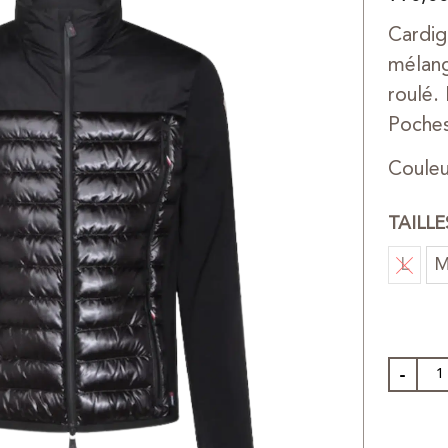
Cardig
mélang
roulé.
Poches
Couleu
TAILL
L
-