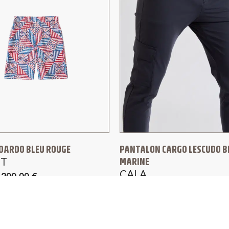
OARDO BLEU ROUGE
PANTALON CARGO LESCUDO B
MARINE
T
CALA
200,00
€
160,00
€
128,00
€