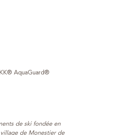
au YKK® AquaGuard®
ents de ski fondée en
village de Monestier de