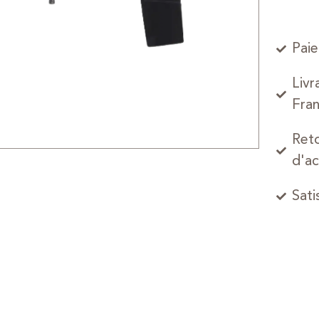
Paie
Livr
Fran
Reto
d'ac
Sati