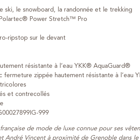
 ski, le snowboard, la randonnée et le trekking
 Polartec® Power Stretch™ Pro
o-ripstop sur le devant
autement résistante à l’eau YKK® AquaGuard®
ec fermeture zippée hautement résistante à l’e
ricolores
és et contrecollés
ie
8G00027899IG-999
française de mode de luxe connue pour ses vêtem
t André Vincent à proximité de Grenoble dans le 