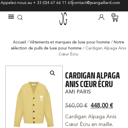
Appelez-nous au + 33 (0)4 67 66 11 65
contact@jeangaillard.com
0
Accueil
/
Vêtements et marques de luxe pour homme
/
Notre
sélection de pulls de luxe pour homme
/ Cardigan Alpaga Anis
Cœur Écru
CARDIGAN ALPAGA
ANIS CŒUR ÉCRU
AMI PARIS
560,00
€
448,00
€
Cardigan Alpaga Anis
Cœur Écru en maille.