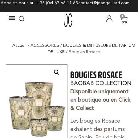
Appelez-nous au + 33 (0)4 67 66 11 65
contact@jeangaillard.com
0
Accueil
/
ACCESSOIRES
/
BOUGIES & DIFFUSEURS DE PARFUM
DE LUXE
/ Bougies Rosace
BOUGIES ROSACE
BAOBAB COLLECTION
Disponible uniquement
en boutique ou en Click
& Collect
Les bougies Rosace
exhalent des parfums
de Sapin, Feu de bois,