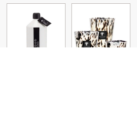
RECHARGE DIFFUSEUR BLACK
BOUGIES BLACK PEARLS
PEARLS
BAOBAB
BAOBAB
COLLECTION
COLLECTION
55,00
€
–
120,00
€
65,00
€