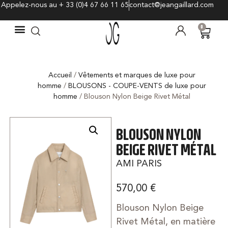
Appelez-nous au + 33 (0)4 67 66 11 65
contact@jeangaillard.com
0
Accueil
/
Vêtements et marques de luxe pour
homme
/
BLOUSONS - COUPE-VENTS de luxe pour
homme
/ Blouson Nylon Beige Rivet Métal
BLOUSON NYLON
BEIGE RIVET MÉTAL
AMI PARIS
570,00
€
Blouson Nylon Beige
Rivet Métal, en matière