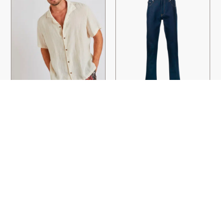
CHEMISE STEFANO LINDYE
JEAN SLIM RAYURES DIAG
ECRU
OFF-WHITE
CALA
475,00
€
330,00
€
100,00
€
80,00
€