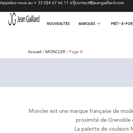
Appelez-nous au + 33 (0)4 67 66 11 65
contact@jeangaillard.com
NOUVEAUTÉS
MARQUES
PRÊT-À-POR
Accueil
/
MONCLER
/ Page 8
Moncler est une marque française de mode
proximité de Grenoble d
La palette de couleurs M