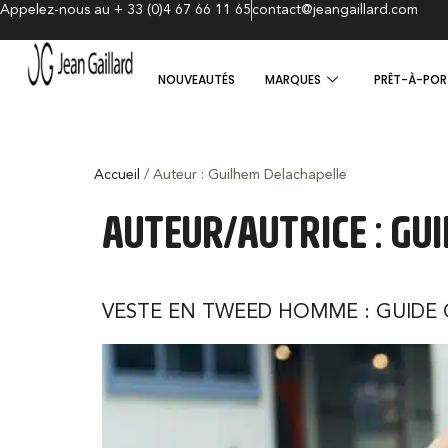
Appelez-nous au + 33 (0)4 67 66 11 65
contact@jeangaillard.com
NOUVEAUTÉS
MARQUES
PRÊT-À-POR
Accueil
/ Auteur : Guilhem Delachapelle
AUTEUR/AUTRICE :
GUI
VESTE EN TWEED HOMME : GUIDE 