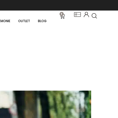
0
ÉMONIE
OUTLET
BLOG