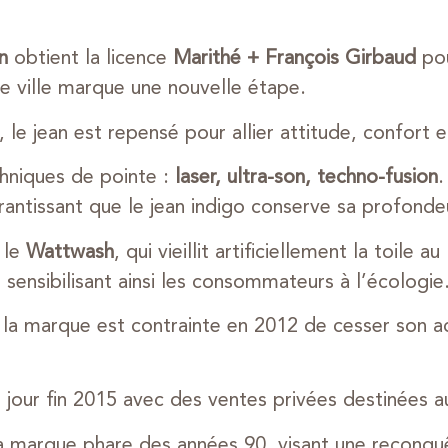
n
obtient la licence
Marithé + François Girbaud
pou
e ville marque une nouvelle étape.
 le jean est repensé pour allier attitude, confort
hniques de pointe :
laser, ultra-son, techno-fusion
.
rantissant que le jean indigo conserve sa profondeu
 le
Wattwash
, qui vieillit artificiellement la toile a
ensibilisant ainsi les consommateurs à l’écologie
a marque est contrainte en 2012 de cesser son acti
e jour fin 2015 avec des ventes privées destinées au
 la marque phare des années 90, visant une reconq