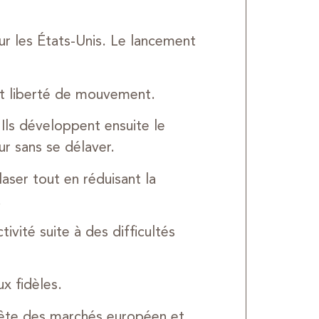
r les États-Unis. Le lancement
 et liberté de mouvement.
 Ils développent ensuite le
r sans se délaver.
u laser tout en réduisant la
.
vité suite à des difficultés
x fidèles.
uête des marchés européen et