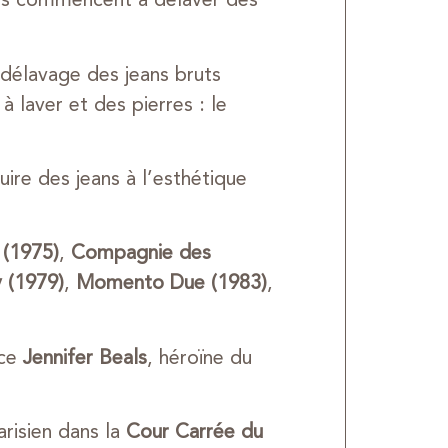
ils commencent à délaver des
u délavage des jeans bruts
 laver et des pierres : le
uire des jeans à l’esthétique
 (1975)
,
Compagnie des
y (1979)
,
Momento Due (1983)
,
ice
Jennifer Beals
, héroïne du
arisien dans la
Cour Carrée du