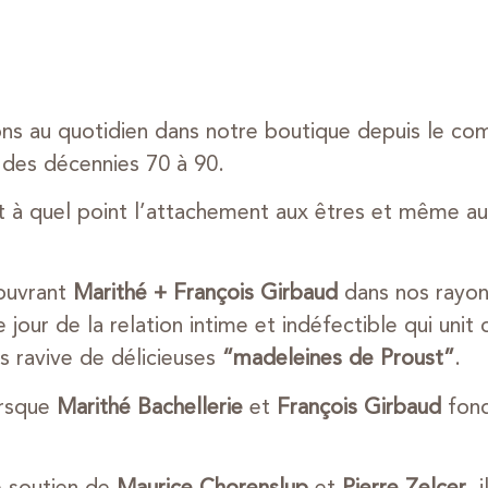
ons au quotidien dans notre boutique depuis le c
des décennies 70 à 90.
t à quel point l’attachement aux êtres et même aux
couvrant
Marithé + François Girbaud
dans nos rayons
our de la relation intime et indéfectible qui unit
s ravive de délicieuses
“madeleines de Proust”
.
orsque
Marithé Bachellerie
et
François Girbaud
fond