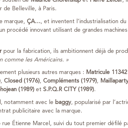
e soutien de
Maurice Chorenslup
et
Pierre Zelcer
, 
 de Belleville, à Paris.
ère marque,
ÇA…
, et inventent l’industrialisation d
n procédé innovant utilisant de grandes machines à
r
pour la fabrication, ils ambitionnent déjà de prod
an comme les Américains. »
alement plusieurs autres marques :
Matricule 11342
)
,
Closed (1976)
,
Compléments (1979)
,
Maillapart
ojean (1989)
et
S.P.Q.R CITY (1989)
.
al, notamment avec le
baggy
, popularisé par l’actr
ntrat publicitaire avec la marque.
p rue Étienne Marcel, suivi du tout premier défilé p