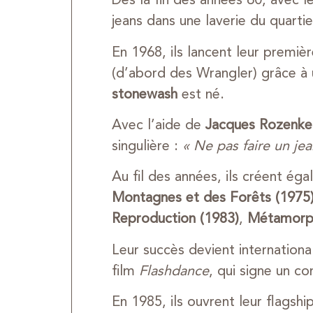
Dès la fin des années 60, avec l
jeans dans une laverie du quartier
En 1968, ils lancent leur premi
(d’abord des Wrangler) grâce à u
stonewash
est né.
Avec l’aide de
Jacques Rozenke
singulière :
« Ne pas faire un je
Au fil des années, ils créent ég
Montagnes et des Forêts (1975
Reproduction (1983)
,
Métamorph
Leur succès devient internation
film
Flashdance
, qui signe un co
En 1985, ils ouvrent leur flagshi