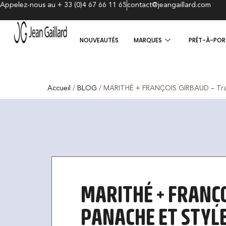
Appelez-nous au + 33 (0)4 67 66 11 65
contact@jeangaillard.com
NOUVEAUTÉS
MARQUES
PRÊT-À-POR
Accueil
/
BLOG
/ MARITHÉ + FRANÇOIS GIRBAUD – Trave
MARITHÉ + FRANÇO
PANACHE ET STYLE