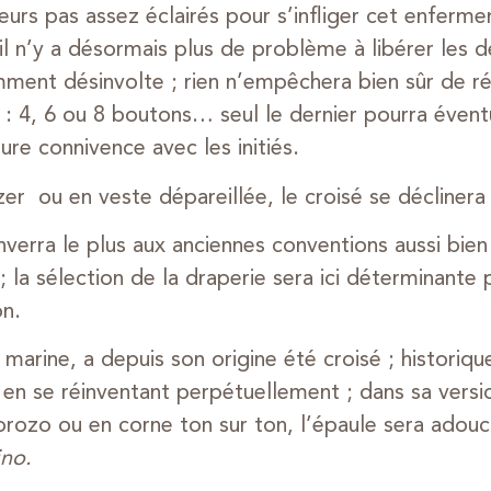
rs pas assez éclairés pour s’infliger cet enferm
il n’y a désormais plus de problème à libérer les 
mment désinvolte ; rien n’empêchera bien sûr de ré
4, 6 ou 8 boutons… seul le dernier pourra éventu
re connivence avec les initiés.
r ou en veste dépareillée, le croisé se déclinera 
nverra le plus aux anciennes conventions aussi bie
a sélection de la draperie sera ici déterminante 
on.
marine, a depuis son origine été croisé ; historiqu
 en se réinventant perpétuellement ; dans sa versi
ozo ou en corne ton sur ton, l’épaule sera adoucie
ino.