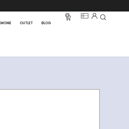
0
ÉMONIE
OUTLET
BLOG