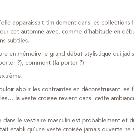
elle apparaissait timidement dans les collections 
pour cet automne avec, comme d’habitude en débu
ns subtiles.
re en mémoire le grand débat stylistique qui jadis
 porter ?), comment (la porter ?).
 extrême.
loir abolir les contraintes en déconstruisant les f
tyles… la veste croisée revient dans cette ambian
é dans le vestiaire masculin est probablement et du
était établi qu’une veste croisée jamais ouverte ne se