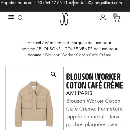
Appelez-nous au + 33 (0)4 67 66 11 65
contact@jeangaillard.com
0
Accueil
/
Vêtements et marques de luxe pour
homme
/
BLOUSONS - COUPE-VENTS de luxe pour
homme
/ Blouson Worker Coton Café Crème
BLOUSON WORKER
COTON CAFÉ CRÈME
AMI PARIS
Blouson Worker Coton
Café Crème. Fermeture
zippée en métal. Deux
poches plaquées avec